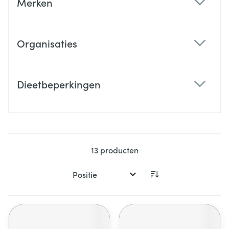
Merken
filter
Organisaties
filter
Dieetbeperkingen
filter
13
producten
Sorteer op: