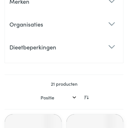
Merken
filter
Organisaties
filter
Dieetbeperkingen
filter
21
producten
Sorteer op: