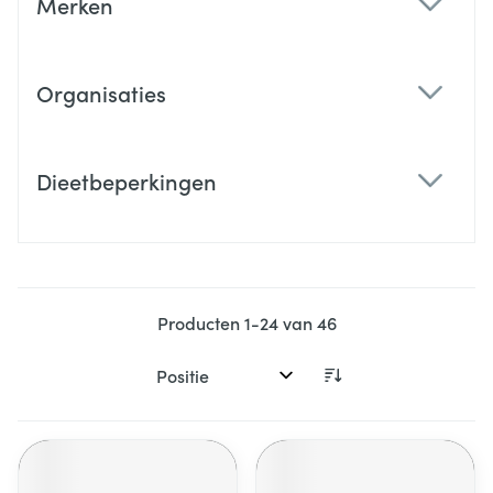
Merken
filter
Organisaties
filter
Dieetbeperkingen
filter
Producten
1
-
24
van
46
Sorteer op: