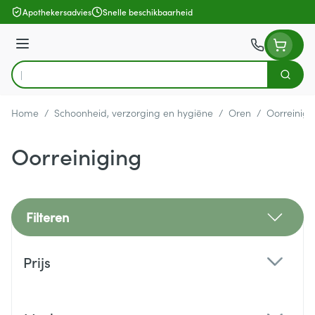
Ga naar de inhoud
Apothekersadvies
Snelle beschikbaarheid
Menu
Zoek
Product, merk, categorie...
Home
/
Schoonheid, verzorging en hygiëne
/
Oren
/
Oorreinigi
Oorreiniging
Filteren
Doorgaan naar productlijst
Prijs
filter