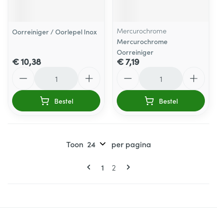
Mercurochrome
Oorreiniger / Oorlepel Inox
Mercurochrome
Oorreiniger
€ 10,38
€ 7,19
Aantal
Aantal
Bestel
Bestel
Toon
per pagina
Pagina's
U lees momenteel pagina
Pagina
1
2