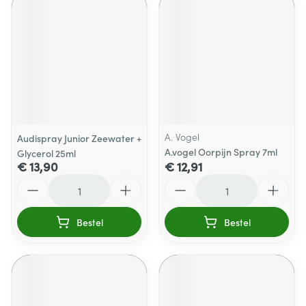
A. Vogel
Audispray Junior Zeewater +
A.vogel Oorpijn Spray 7ml
Glycerol 25ml
€ 13,90
€ 12,91
Aantal
Aantal
Bestel
Bestel