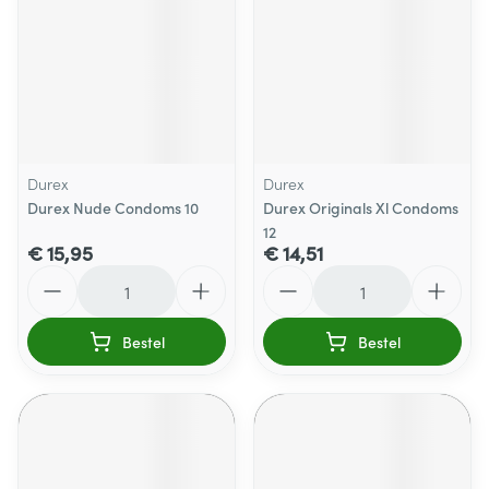
Durex
Durex
Durex Nude Condoms 10
Durex Originals Xl Condoms
12
€ 15,95
€ 14,51
Aantal
Aantal
Bestel
Bestel