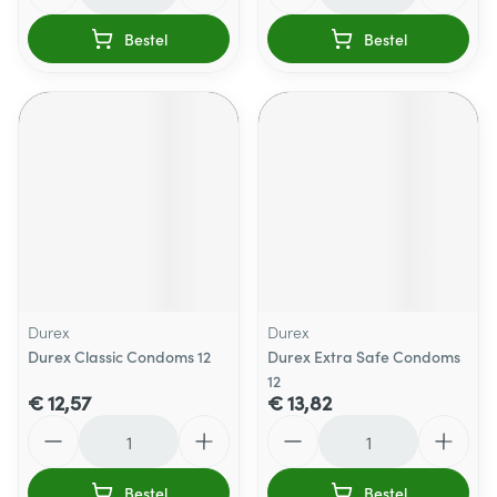
Bestel
Bestel
Durex
Durex
Durex Classic Condoms 12
Durex Extra Safe Condoms
12
€ 12,57
€ 13,82
Aantal
Aantal
Bestel
Bestel