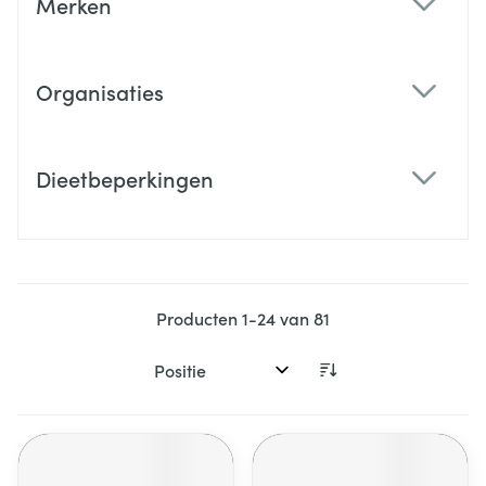
Merken
filter
Organisaties
filter
Dieetbeperkingen
filter
Producten
1
-
24
van
81
Sorteer op: