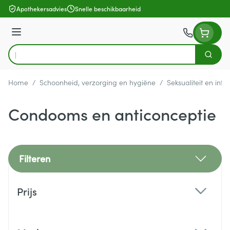
Ga naar de inhoud
Apothekersadvies
Snelle beschikbaarheid
Menu
Zoek
Product, merk, categorie...
Home
/
Schoonheid, verzorging en hygiëne
/
Seksualiteit en int
Condooms en anticonceptie
Filteren
Doorgaan naar productlijst
Prijs
filter