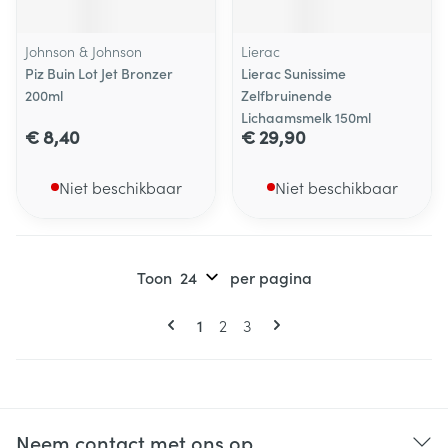
Johnson & Johnson
Lierac
Piz Buin Lot Jet Bronzer
Lierac Sunissime
200ml
Zelfbruinende
Lichaamsmelk 150ml
€ 8,40
€ 29,90
Niet beschikbaar
Niet beschikbaar
Toon
per pagina
Pagina's
U lees momenteel pagina
Pagina
Pagina
1
2
3
Neem contact met ons op