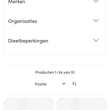
Merken
filter
Organisaties
filter
Dieetbeperkingen
filter
Producten
1
-
24
van
51
Sorteer op: