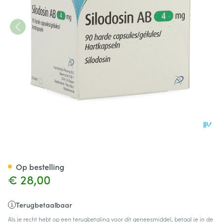
Silodosin AB 4mg Harde Cap
Op bestelling
€ 28,00
Terugbetaalbaar
Als je recht hebt op een terugbetaling voor dit geneesmiddel, betaal je in de