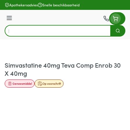
Ga naar de inhoud
Apothekersadvies
Snelle beschikbaarheid
Menu
Zoek
Product, merk, categorie...
Simvastatine 40mg Teva Comp Enrob 30
X 40mg
Geneesmiddel
Op voorschrift