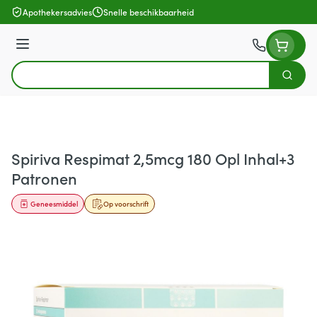
Ga naar de inhoud
Apothekersadvies
Snelle beschikbaarheid
Menu
Zoek
Product, merk, categorie...
Spiriva Respimat 2,5mcg 180 Opl Inhal+3
Patronen
Geneesmiddel
Op voorschrift