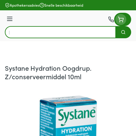
Ga naar de inhoud
Apothekersadvies
Snelle beschikbaarheid
Menu
Zoek
Product, merk, categorie...
Systane Hydration Oogdrup.
Z/conserveermiddel 10ml