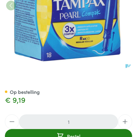
Tampax Pearl Compak Regula
Op bestelling
€ 9,19
Aantal
Bestel