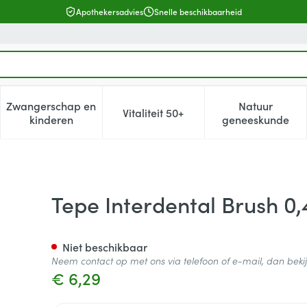
Apothekersadvies
Snelle beschikbaarheid
Zwangerschap en
Natuur
Vitaliteit 50+
, verzorging en hygiëne categorie
enu voor Dieet, voeding en vitamines categorie
Toon submenu voor Zwangerschap en kinderen cat
Toon submenu voor Vitaliteit 5
Toon subm
kinderen
geneeskunde
5mm Orange X-soft 6
Tepe Interdental Brush 0
Niet beschikbaar
Neem contact op met ons via telefoon of e-mail, dan bek
€ 6,29