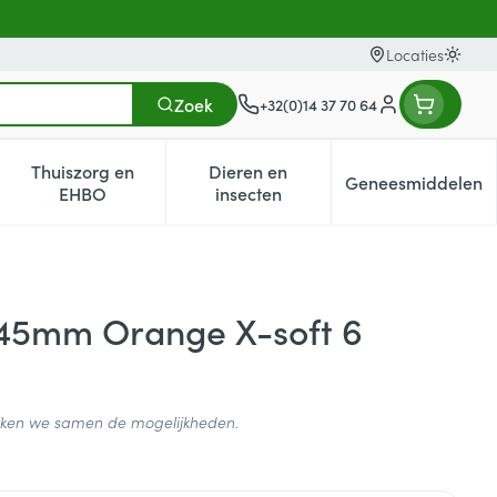
Locaties
Oversc
Zoek
+32(0)14 37 70 64
Klant menu
Thuiszorg en
Dieren en
Geneesmiddelen
egorie
0+ categorie
enu voor Natuur geneeskunde categorie
Toon submenu voor Thuiszorg en EHBO categorie
Toon submenu voor Dieren en i
Toon subm
EHBO
insecten
,45mm Orange X-soft 6
ijken we samen de mogelijkheden.