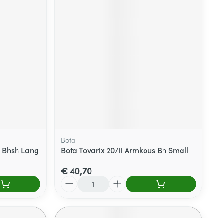
Bota
s Bhsh Lang
Bota Tovarix 20/ii Armkous Bh Small
€ 40,70
Aantal