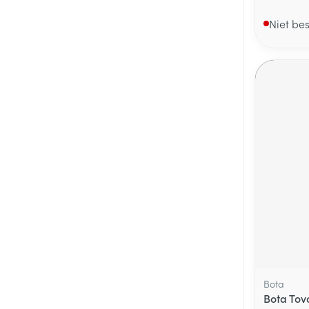
Niet be
Bota
Bota Tov