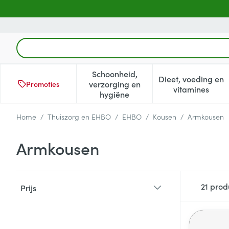
Ga naar de inhoud
Product, merk, categorie...
Schoonheid,
Dieet, voeding en
verzorging en
Promoties
Toon submenu voor Schoonheid
Toon subm
vitamines
hygiëne
Home
/
Thuiszorg en EHBO
/
EHBO
/
Kousen
/
Armkousen
Armkousen
Doorgaan naar productlijst
21
prod
Prijs
filter