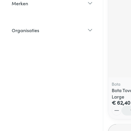
Merken
filter
Organisaties
filter
Bota
Bota Tov
Large
€ 62,40
Aantal