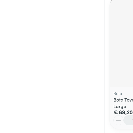
Bota
Bota Tov
Large
€ 89,20
Aantal