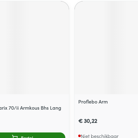
Proflebo Arm
arix 70/ii Armkous Bhs Lang
€ 30,22
Niet beschikbaar
Bestel