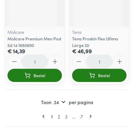
Molicare
Tena
Molicare Premium Men Pad
Tena Proskin Flex Ultima
5d 14 1680690
Large 20
€ 14,39
€ 46,99
Aantal
Aantal
Bestel
Bestel
Toon
per pagina
Pagina's
U lees momenteel pagina
Pagina
Pagina
Pagina
1
2
3
...
7