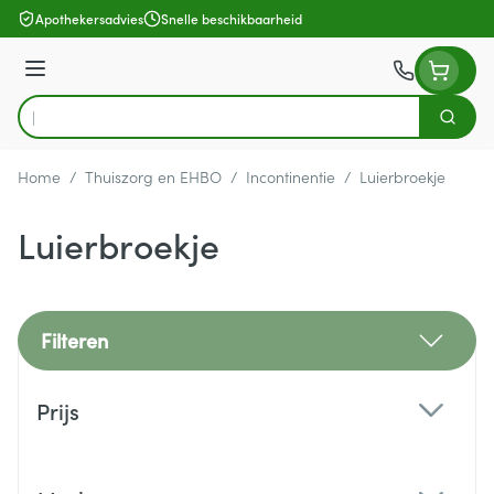
Ga naar de inhoud
Apothekersadvies
Snelle beschikbaarheid
Menu
Zoek
Product, merk, categorie...
Home
/
Thuiszorg en EHBO
/
Incontinentie
/
Luierbroekje
Luierbroekje
Filteren
Doorgaan naar productlijst
Prijs
filter