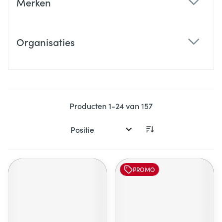
Merken
filter
Organisaties
filter
Producten
1
-
24
van
157
Sorteer op:
PROMO