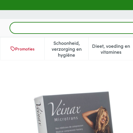
Ga naar de inhoud
Product, merk, categorie...
Schoonheid,
Dieet, voeding en
verzorging en
Promoties
Toon submenu voor Schoonheid
Toon subm
vitamines
hygiëne
Veinax Kniekous Microfibre 