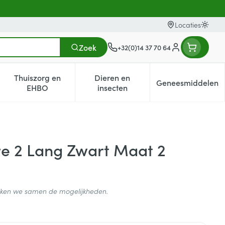
Locaties
Oversc
Zoek
+32(0)14 37 70 64
Klant menu
Thuiszorg en
Dieren en
Geneesmiddelen
egorie
0+ categorie
enu voor Natuur geneeskunde categorie
Toon submenu voor Thuiszorg en EHBO categorie
Toon submenu voor Dieren en i
Toon subm
EHBO
insecten
re 2 Lang Zwart Maat 2
ijken we samen de mogelijkheden.