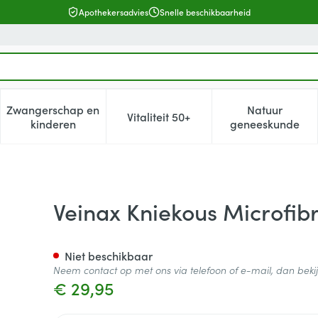
Apothekersadvies
Snelle beschikbaarheid
Zwangerschap en
Natuur
Vitaliteit 50+
, verzorging en hygiëne categorie
enu voor Dieet, voeding en vitamines categorie
Toon submenu voor Zwangerschap en kinderen cat
Toon submenu voor Vitaliteit 5
Toon subm
kinderen
geneeskunde
2 Lang Zwart Maat 2
Veinax Kniekous Microfib
Niet beschikbaar
Neem contact op met ons via telefoon of e-mail, dan bek
€ 29,95