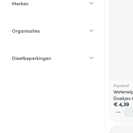
Merken
filter
Organisaties
filter
Dieetbeperkingen
filter
Aquacel
Waterwip
Doekjes 
€ 4,39
Aantal