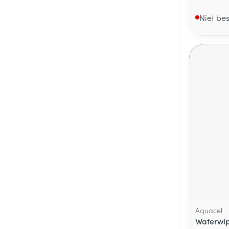
Niet be
Aquacel
Waterwip