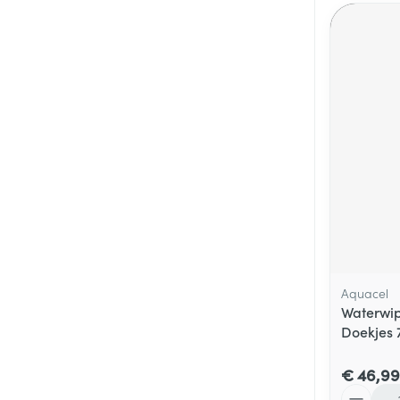
Aquacel
Waterwip
Doekjes 
€ 46,99
Aantal