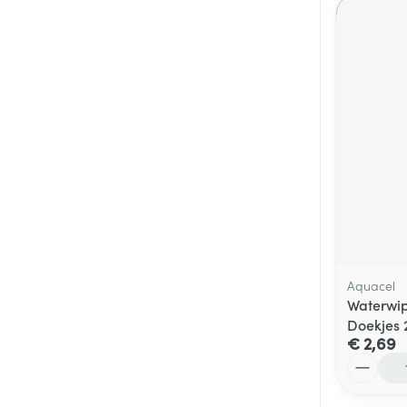
Aquacel
Waterwip
Doekjes 
€ 2,69
Aantal