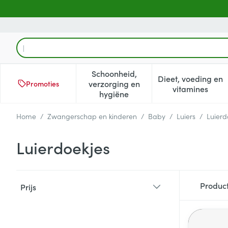
Ga naar de inhoud
Product, merk, categorie...
Schoonheid,
Dieet, voeding en
verzorging en
Promoties
Toon submenu voor Schoonheid
Toon subm
vitamines
hygiëne
Home
/
Zwangerschap en kinderen
/
Baby
/
Luiers
/
Luierd
Luierdoekjes
Doorgaan naar productlijst
Produc
Prijs
filter