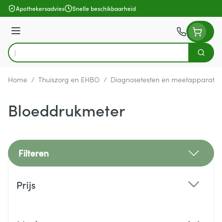
Ga naar de inhoud
Apothekersadvies
Snelle beschikbaarheid
Menu
Zoek
Product, merk, categorie...
Home
/
Thuiszorg en EHBO
/
Diagnosetesten en meetapparatuu
Bloeddrukmeter
Filteren
Doorgaan naar productlijst
Prijs
filter