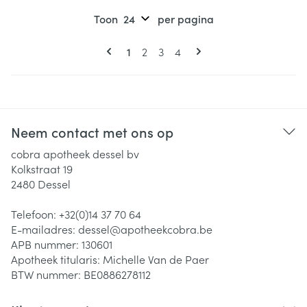
Toon
per pagina
Pagina's
U lees momenteel pagina
Pagina
Pagina
Pagina
1
2
3
4
Neem contact met ons op
cobra apotheek dessel bv
Kolkstraat 19
2480
Dessel
Telefoon:
+32(0)14 37 70 64
E-mailadres:
dessel@
apotheekcobra.be
APB nummer:
130601
Apotheek titularis:
Michelle Van de Paer
BTW nummer:
BE0886278112