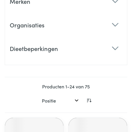
Merken
filter
Organisaties
filter
Dieetbeperkingen
filter
Producten
1
-
24
van
75
Sorteer op: